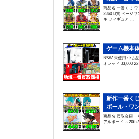
商品名 一番くじ 
2860 B賞 ページワ
キ フィギュア …
ゲーム機本体 
NSW 未使用 中古品 N
オレッド 33,000 22
新作一番くじ
ボール・ワ
商品名 買取金額 一番
アルボード ～20th A