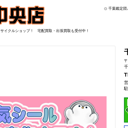
千葉鑑定団
リサイクルショップ！ 宅配買取・出張買取も受付中！
〒
千
T
営
駐