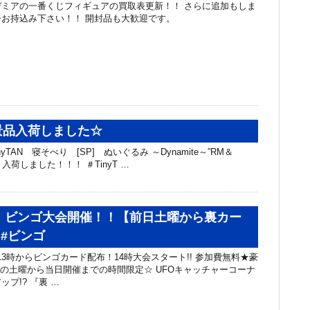
ミアの一番くじフィギュアの買取表更新！！ さらに追加もしま
お持込み下さい！！ 開封品も大歓迎です。
N景品入荷しました☆
nyTAN 寝そべり [SP] ぬいぐるみ ～Dynamite～”RM＆
ope” 入荷しました！！！ ＃TinyT …
日】ビンゴ大会開催！！【前日土曜から裏カー
 #ビンゴ
 13時からビンゴカード配布！14時大会スタート!! 参加費無料★豪
日の土曜から当日開催までの時間限定☆ UFOキャッチャーコーナ
プ!? 『裏 …