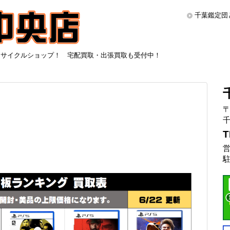
千葉鑑定団
リサイクルショップ！ 宅配買取・出張買取も受付中！
〒
千
T
営
駐