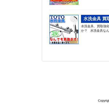
水洗金具 買
水洗金具、買取強化
か？ 水洗金具な
Copyr