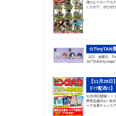
僕のヒーローアカデ
したので、ぜひぜひ
☆TinyTA
1/21 金曜日 Ti
Jin””SUGA＆j‐h
【11月28
ド!?配布!!】
11月28日開催！！
華景品盛沢山♪ 前
ーで当選チャンスアッ