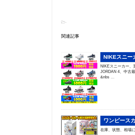
-
関連記事
NIKEスニ
NIKEスニーカー、
JORDAN 4、中古
&nbs …
ワンピースカ
在庫、状態、相場に