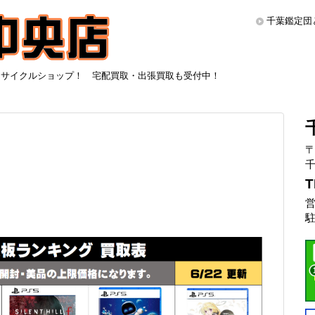
千葉鑑定団
リサイクルショップ！ 宅配買取・出張買取も受付中！
〒
千
T
営
駐