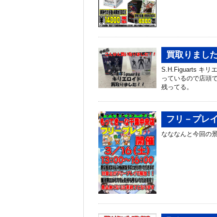
買取りまし
S.H.Figuar
っているので店頭で
残ってる。
フリ－プレ
なななんと今回の