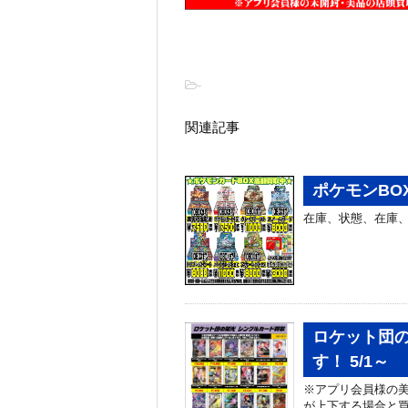
-
関連記事
ポケモンBO
在庫、状態、在庫、
ロケット団
す！ 5/1～
※アプリ会員様の美
が上下する場合と