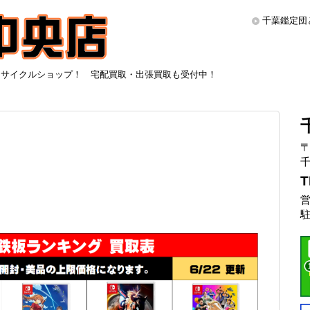
千葉鑑定団
リサイクルショップ！ 宅配買取・出張買取も受付中！
〒
千
T
営
駐