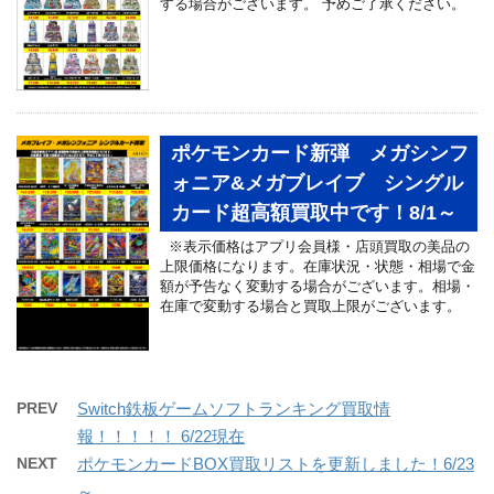
する場合がございます。 予めご了承ください。
ポケモンカード新弾 メガシンフ
ォニア&メガブレイブ シングル
カード超高額買取中です！8/1～
※表示価格はアプリ会員様・店頭買取の美品の
上限価格になります。在庫状況・状態・相場で金
額が予告なく変動する場合がございます。相場・
在庫で変動する場合と買取上限がございます。
PREV
Switch鉄板ゲームソフトランキング買取情
報！！！！！ 6/22現在
NEXT
ポケモンカードBOX買取リストを更新しました！6/23
～