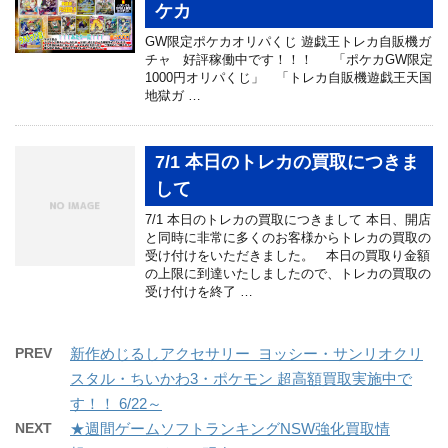
ケカ
GW限定ポケカオリパくじ 遊戯王トレカ自販機ガ
チャ 好評稼働中です！！！ 「ポケカGW限定
1000円オリパくじ」 「トレカ自販機遊戯王天国
地獄ガ …
7/1 本日のトレカの買取につきま
して
7/1 本日のトレカの買取につきまして 本日、開店
と同時に非常に多くのお客様からトレカの買取の
受け付けをいただきました。 本日の買取り金額
の上限に到達いたしましたので、トレカの買取の
受け付けを終了 …
PREV
新作めじるしアクセサリー ヨッシー・サンリオクリ
スタル・ちいかわ3・ポケモン 超高額買取実施中で
す！！ 6/22～
NEXT
★週間ゲームソフトランキングNSW強化買取情