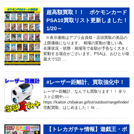
超高額買取！！ ポケモンカード
PSA10買取リスト更新しました！
1/20～
※表示価格はアプリ会員様・店頭買取の美品の
上限価格になります。 相場の変動が激しい為、
在庫状況・状態・相場等で金額が予告なく大きく
変動する場合がございます。PSAは、おひとり様
最大で1日 …
#レーザー距離計、買取強化中！
レーザー距離計、なんでも買取ります！！ 全リ
スト公開中↓↓↓
https://kaitori.chibakan.jp/list/outdoor/rangefinder/
宅配買取、はじめました！ ht …
【トレカガチャ情報】遊戯王・ポ