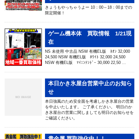
きょうもやっちゃうよー 10：00～18：00までの
限定開催！
ゲーム機本体 買取情報 1/21現
在
NS 未使用 中古品 NSW 有機EL版 ﾈｵﾝ 32,000
24,500 NSW 有機EL版 ﾎﾜｲﾄ 32,000 24,500
NSW 有機EL版 ﾏｲﾆﾝﾃﾝﾄﾞｰ 30,000 22,50 …
本日かき氷屋台営業中止のお知ら
せ
本日強風のため安全面を考慮しかき氷屋台の営業
を中止いたします。 ご了承ください。 明日のか
き氷屋台の営業に関しましても明日のお知らせを
ご確認ください。
貴金属 買取強化中！！