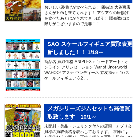
おいしい唐揚げが食べられる！ 四街道 大谷商店
さんが10/5も来てくれます！ アツアツの唐揚げ
を食べたあとはかき氷でさっぱり！ 販売数には
限りがございますので是非！！
SAO スケールフィギュア買取表更
新しました！！ 1/18～
商品名 買取価格 ANIPLEX＋ ソードアート・オ
ンライン アリシゼーション War of Underworld
WAHOO! アスナ ウンディーネ 京友禅ver. 1/7ス
ケールフィギュア 8,2 …
メガシリーズジムセットも高価買
取致します 10/1～
未開封・美品・シュリンク付きの店頭・アプリ会
員様の買取価格を表示しております。 在庫によ