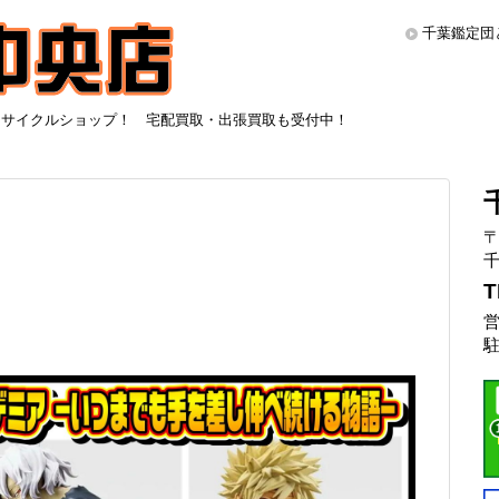
千葉鑑定団
リサイクルショップ！ 宅配買取・出張買取も受付中！
〒
千
T
営
駐