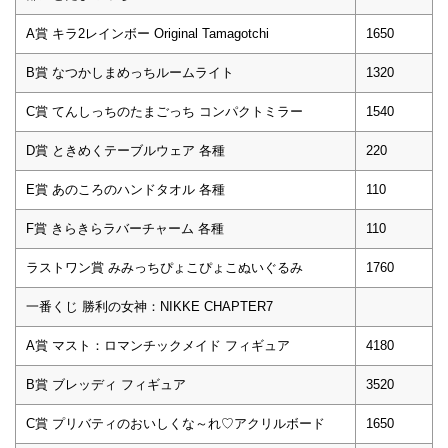
A賞 キラ2レインボー Original Tamagotchi
1650
B賞 なつかしまめっちルームライト
1320
C賞 てんしっちのたまごっち コンパクトミラー
1540
D賞 ときめくテーブルウェア 各種
220
E賞 あのころのハンドタオル 各種
110
F賞 きらきらラバーチャーム 各種
110
ラストワン賞 みみっちぴょこぴょこぬいぐるみ
1760
一番くじ 勝利の女神：NIKKE CHAPTER7
A賞 マスト：ロマンチックメイド フィギュア
4180
B賞 ブレッディ フィギュア
3520
C賞 プリバティのおいしくな～れ♡アクリルボード
1650