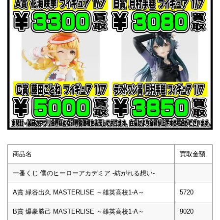
商品名
買取金額
一番くじ 僕のヒーローアカデミア -紡がれる想い-
A賞 緑谷出久 MASTERLISE ～雄英高校1-A～
5720
B賞 爆豪勝己 MASTERLISE ～雄英高校1-A～
9020