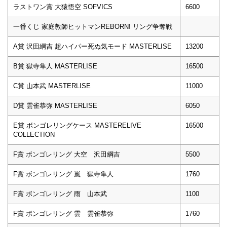
ラストワン賞 大猿悟空 SOFVICS
6600
一番くじ 家庭教師ヒットマンREBORN! リング争奪戦
A賞 沢田綱吉 超ハイパー死ぬ気モード MASTERLISE
13200
B賞 獄寺隼人 MASTERLISE
16500
C賞 山本武 MASTERLISE
11000
D賞 雲雀恭弥 MASTERLISE
6050
E賞 ボンゴレリングケース MASTERELIVE
16500
COLLECTION
F賞 ボンゴレリング 大空 沢田綱吉
5500
F賞 ボンゴレリング 嵐 獄寺隼人
1760
F賞 ボンゴレリング 雨 山本武
1100
F賞 ボンゴレリング 雲 雲雀恭弥
1760