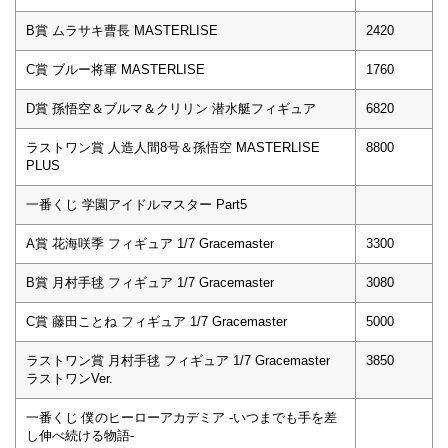
B賞 ムラサキ曹長 MASTERLISE
2420
C賞 ブルー将軍 MASTERLISE
1760
D賞 孫悟空＆ブルマ＆クリリン 潜水艇フィギュア
6820
ラストワン賞 人造人間8号＆孫悟空 MASTERLISE
8800
PLUS
一番くじ 学園アイドルマスター Part5
A賞 花海咲季 フィギュア 1/7 Gracemaster
3300
B賞 月村手毬 フィギュア 1/7 Gracemaster
3080
C賞 藤田ことね フィギュア 1/7 Gracemaster
5000
ラストワン賞 月村手毬 フィギュア 1/7 Gracemaster
3850
ラストワンVer.
一番くじ 僕のヒーローアカデミア -いつまでも手を差
し伸べ続ける物語-