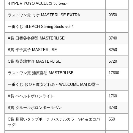
-HYPER YOYO ACCELコラボver.-
ラストワン賞 ミケ MASTERLISE EXTRA
9350
一番くじ BLEACH Stirring Souls vol.4
A賞 日番谷冬獅郎 MASTERLISE
3740
B賞 平子真子 MASTERLISE
8250
C賞 藍染惣右介 MASTERLISE
5720
ラストワン賞 浦原喜助 MASTERLISE
17600
一番くじ おジャ魔女どれみ～WELCOME MAHO堂～
A賞 ペペルトポロンライト
1760
B賞 クルールポロンボールペン
3740
C賞 見習いタップポーチ パステルカラーver.＆エコバ
550
ッグ