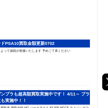
ドPSA10買取金額更新0702
よって値段が前後いたします 予めご了承ください
ンプラも超高額買取実施中です！ 4/11～ プラ
取も実施中！！
取表 買取金額 HG ジークアクス ¥3,000 HGCE ライジングフ