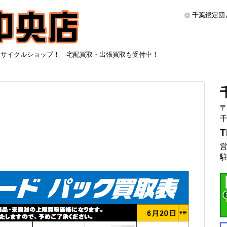
千葉鑑定団
リサイクルショップ！ 宅配買取・出張買取も受付中！
〒
千
T
営
駐