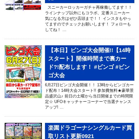
スニーカーロッカーガチャ再稼働してます！！
ラインナップ以外にもコラボ、定番スニーカー
気になる方はぜひ店頭まで！！ インスタもやっ
てますのでチェックお願いします！ フォローも
してね！ …
【本日】ビンゴ大会開催!!【14時
スタート】開催時間まで裏カー
ド?!配布します！ #ビンゴ #ビン
ゴ大会
6月27日ビンゴ大会開催！！ 13時からビンゴカー
ド配布！14時大会スタート!! 参加費無料★豪華景
品盛沢山♪ 前日の土曜から当日開催までの時間限
定☆ UFOキャッチャーコーナーで当選チャンス
アップ! …
楽園ドラゴーナシングルカード買
取リスト更新0921