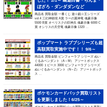
した！ 2/1～ 幽遊白書・らんま・
ぼざろ・ダンダダンなど
商品名 買取金額 一番くじ 遊☆戯☆王シリーズ
vol.4 三幻神顕現 A賞 ラーの翼神竜 魂豪示像
5500 B賞 オベリスクの巨神兵 魂豪示像 6000 C
賞 オシリスの天空竜 魂豪示像 1320 …
ポップマート ラブブシリーズも超
高額買取実施中です！！ 9/6～
商品名 買取金額 ピンフォーラブ シリーズ ぬい
ぐるみペンダント（A～M） アソートボックス
44000 １ピース 3000 ピンフォーラブ シリーズ
ぬいぐるみペンダント（N～Z） アソートボック
ス …
ポケモンカードパック買取リスト
を更新しました！6/25～
ポケモンカード未開封パック買取リストを更新し