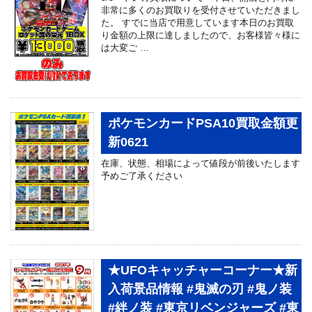
非常に多くのお買取りを受付させていただきまし
た。 すでに当店で用意しています本日のお買取
り金額の上限に達しましたので、お客様皆々様に
は大変ご …
ポケモンカードPSA10買取金額更
新0621
在庫、状態、相場によって値段が前後いたします
予めご了承ください
★UFOキャッチャーコーナー★新
入荷景品情報 #鬼滅の刃 #鬼ノ装
#絆ノ装 #東京リベンジャーズ #東