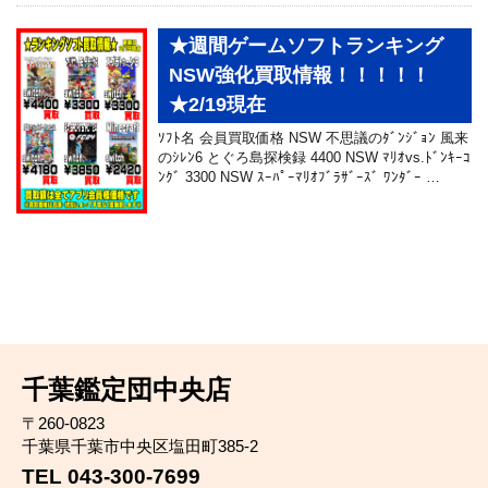
★週間ゲームソフトランキング
NSW強化買取情報！！！！！
★2/19現在
ｿﾌﾄ名 会員買取価格 NSW 不思議のﾀﾞﾝｼﾞｮﾝ 風来
のｼﾚﾝ6 とぐろ島探検録 4400 NSW ﾏﾘｵvs.ﾄﾞﾝｷｰｺ
ﾝｸﾞ 3300 NSW ｽｰﾊﾟｰﾏﾘｵﾌﾞﾗｻﾞｰｽﾞ ﾜﾝﾀﾞｰ …
千葉鑑定団中央店
〒260-0823
千葉県千葉市中央区塩田町385-2
TEL 043-300-7699