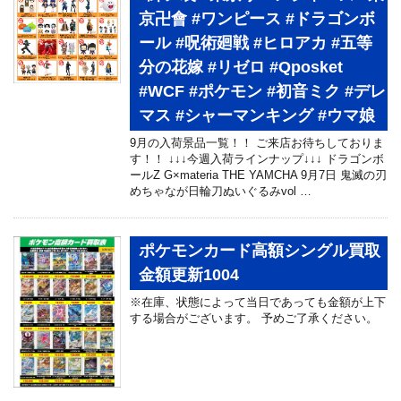
京卍會 #ワンピース #ドラゴンボ
ール #呪術廻戦 #ヒロアカ #五等
分の花嫁 #リゼロ #Qposket
#WCF #ポケモン #初音ミク #デレ
マス #シャーマンキング #ウマ娘
9月の入荷景品一覧！！ ご来店お待ちしておりま
す！！ ↓↓↓今週入荷ラインナップ↓↓↓ ドラゴンボ
ールZ G×materia THE YAMCHA 9月7日 鬼滅の刃
めちゃなが日輪刀ぬいぐるみvol …
ポケモンカード高額シングル買取
金額更新1004
※在庫、状態によって当日であっても金額が上下
する場合がございます。 予めご了承ください。