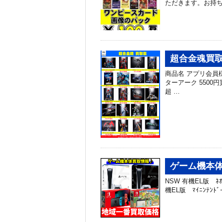
ただきます。お持
超合金魂買
商品名 アプリ会員様買
ターアーク 5500円
超 …
ゲーム機本体
NSW 有機EL版 ﾈｵﾝ 
機EL版 ﾏｲﾆﾝﾃﾝﾄﾞｰ