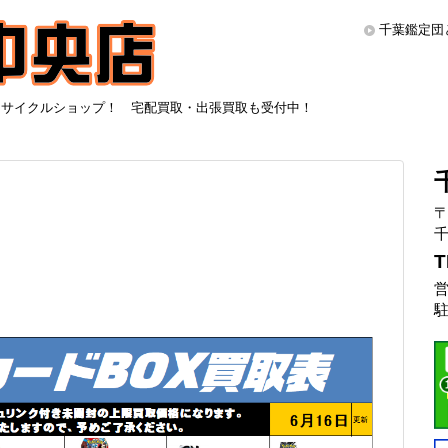
千葉鑑定団
リサイクルショップ！ 宅配買取・出張買取も受付中！
〒
千
T
営
駐