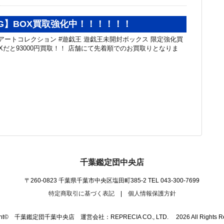
G】BOX買取強化中！！！！！！
アートコレクション #遊戯王 遊戯王未開封ボックス 限定強化買
OXだと93000円買取！！ 店舗にて先着順でのお買取りとなりま
千葉鑑定団中央店
〒260-0823 千葉県千葉市中央区塩田町385-2
TEL 043-300-7699
特定商取引に基づく表記
|
個人情報保護方針
ight© 千葉鑑定団千葉中央店 運営会社：REPRECIA CO., LTD. 2026 All Rights Res