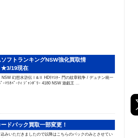
ソフトランキングNSW強化買取情
★3/19現在
 NSW 幻想水滸伝Ⅰ&Ⅱ HDﾘﾏｽﾀｰ 門の紋章戦争 / デュナン統一
ﾟｰﾏﾘｵﾊﾟｰﾃｨ ｼﾞｬﾝﾎﾞﾘｰ 4180 NSW 遊戯王 …
カードパック買取一部変更！
ち込みいただきましたので以降はこちらのパックのみとさせてい