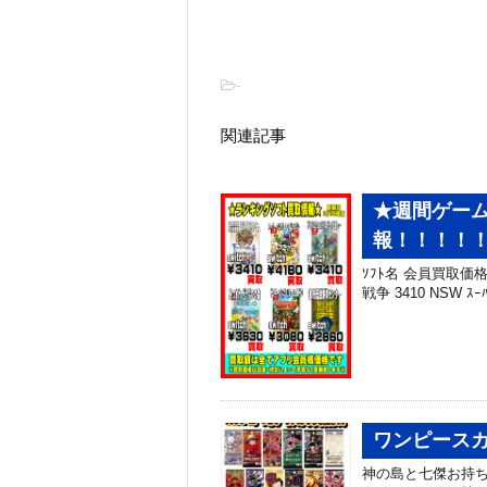
-
関連記事
★週間ゲーム
報！！！！！
ｿﾌﾄ名 会員買取価格
戦争 3410 NSW ｽｰﾊ
ワンピース
神の島と七傑お持