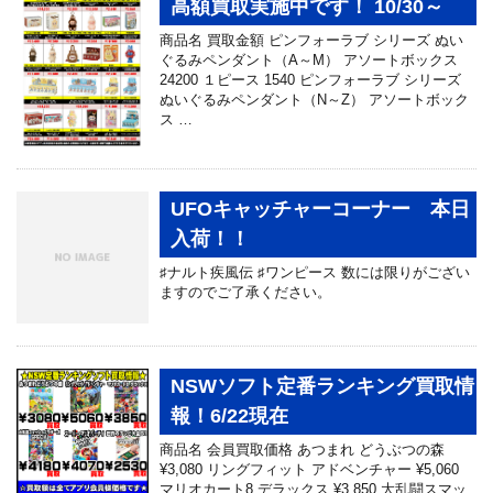
高額買取実施中です！ 10/30～
商品名 買取金額 ピンフォーラブ シリーズ ぬい
ぐるみペンダント（A～M） アソートボックス
24200 １ピース 1540 ピンフォーラブ シリーズ
ぬいぐるみペンダント（N～Z） アソートボック
ス …
UFOキャッチャーコーナー 本日
入荷！！
♯ナルト疾風伝 ♯ワンピース 数には限りがござい
ますのでご了承ください。
NSWソフト定番ランキング買取情
報！6/22現在
商品名 会員買取価格 あつまれ どうぶつの森
¥3,080 リングフィット アドベンチャー ¥5,060
マリオカート8 デラックス ¥3,850 大乱闘スマッ