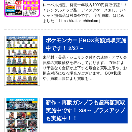
レーベル指定、発売一年以内1000円買取保証！！
＊レンタルアップ品、ディスクケース無し、ジャ
ケット損傷品は対象外です。 宅配買取、はじめ
ました！ https://kaitori.chibakan.j …
ポケモンカードBOX高額買取実施
中です！ 2/27～
未開封・美品・シュリンク付きの店頭・アプリ会
員様の買取価格を表示しております。 在庫によ
り予告なく金額が上下する場合と買取上限や、お
振込対応になる場合がございます。 BOX状態
や、買取上限により買取を …
新作・再販ガンプラも超高額買取
実施中です！ 3/8～ プラスアップ
も実施中！！