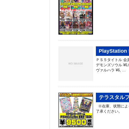
PlayStat
ＰＳ５タイトル 会員
デモンズソウル ¥6
ヴァルハラ ¥6, …
テラスタルフ
※在庫、状態によ
了承ください。