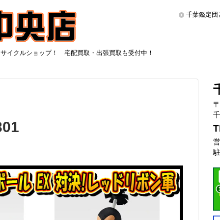
千葉鑑定団
リサイクルショップ！ 宅配買取・出張買取も受付中！
〒
千
01
T
営
駐