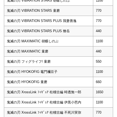
鬼滅の刃 VIBRATION STARS 胡蝶しのぶ
1100
鬼滅の刃 VIBRATION STARS 童磨
770
鬼滅の刃 VIBRATION STARS PLUS 我妻善逸
770
鬼滅の刃 VIBRATION STARS PLUS 獪岳
440
鬼滅の刃 MAXIMATIC 胡蝶しのぶ
1100
鬼滅の刃 MAXIMATIC 童磨
440
鬼滅の刃 フィグライフ! 童磨
550
鬼滅の刃 HYOKOFIG 竈門禰豆子
1100
鬼滅の刃 HYOKOFIG 童磨
660
鬼滅の刃 XrossLink ﾌｨｷﾞｭｱ 柱稽古編 時透無一郎
1650
鬼滅の刃 XrossLink ﾌｨｷﾞｭｱ 柱稽古編 伊黒小芭内
1100
鬼滅の刃 XrossLink ﾌｨｷﾞｭｱ 柱稽古編 不死川実弥
770