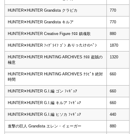
HUNTER✕HUNTER Grandista クラピカ
770
HUNTER✕HUNTER Grandista キルア
770
HUNTER✕HUNTER Creative Figure ｸﾛﾛ 鎮魂歌
880
HUNTER✕HUNTER ﾌｨｸﾞﾗｲﾌ ｺﾞﾝ ありったけのﾍﾟﾝ
1870
HUNTER✕HUNTER HUNTING ARCHIVES ｸﾛﾛ 盗賊の
1320
極意
HUNTER✕HUNTER HUNTING ARCHIVES ｸﾗﾋﾟｶ 絶対
660
時間
HUNTER✕HUNTER G.I.編 ゴン ﾌｨｷﾞｭｱ
660
HUNTER✕HUNTER G.I.編 キルア ﾌｨｷﾞｭｱ
660
HUNTER✕HUNTER G.I.編 ヒソカ ﾌｨｷﾞｭｱ
440
進撃の巨人 Grandista エレン・イェーガー
880