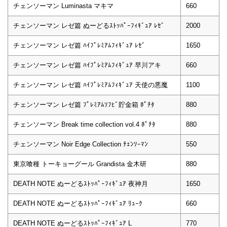
チェンソーマン Luminasta マキマ
660
チェンソーマン レゼ篇 ぬーどるｽﾄｯﾊﾟｰﾌｨｷﾞｭｱ ﾚｾﾞ
2000
チェンソーマン レゼ篇 ﾊｲﾌﾟﾚﾐｱﾑﾌｨｷﾞｭｱ ﾚｾﾞ
1650
チェンソーマン レゼ篇 ﾊｲﾌﾟﾚﾐｱﾑﾌｨｷﾞｭｱ 早川アキ
660
チェンソーマン レゼ篇 ﾊｲﾌﾟﾚﾐｱﾑﾌｨｷﾞｭｱ 天使の悪魔
1100
チェンソーマン レゼ篇 ﾌﾟﾚﾐｱﾑｿﾌﾋﾞ貯金箱 ﾎﾟﾁﾀ
880
チェンソーマン Break time collection vol.4 ﾎﾟﾁﾀ
880
チェンソーマン Noir Edge Collection ﾁｪﾝｿｰﾏﾝ
550
東京喰種 トーキョーグール Grandista 金木研
880
DEATH NOTE ぬーどるｽﾄｯﾊﾟｰﾌｨｷﾞｭｱ 夜神月
1650
DEATH NOTE ぬーどるｽﾄｯﾊﾟｰﾌｨｷﾞｭｱ ﾘｭｰｸ
660
DEATH NOTE ぬーどるｽﾄｯﾊﾟｰﾌｨｷﾞｭｱ L
770