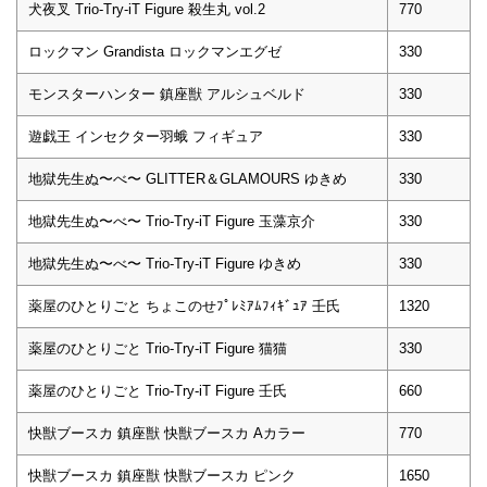
犬夜叉 Trio-Try-iT Figure 殺生丸 vol.2
770
ロックマン Grandista ロックマンエグゼ
330
モンスターハンター 鎮座獣 アルシュベルド
330
遊戯王 インセクター羽蛾 フィギュア
330
地獄先生ぬ〜べ〜 GLITTER＆GLAMOURS ゆきめ
330
地獄先生ぬ〜べ〜 Trio-Try-iT Figure 玉藻京介
330
地獄先生ぬ〜べ〜 Trio-Try-iT Figure ゆきめ
330
薬屋のひとりごと ちょこのせﾌﾟﾚﾐｱﾑﾌｨｷﾞｭｱ 壬氏
1320
薬屋のひとりごと Trio-Try-iT Figure 猫猫
330
薬屋のひとりごと Trio-Try-iT Figure 壬氏
660
快獣ブースカ 鎮座獣 快獣ブースカ Aカラー
770
快獣ブースカ 鎮座獣 快獣ブースカ ピンク
1650