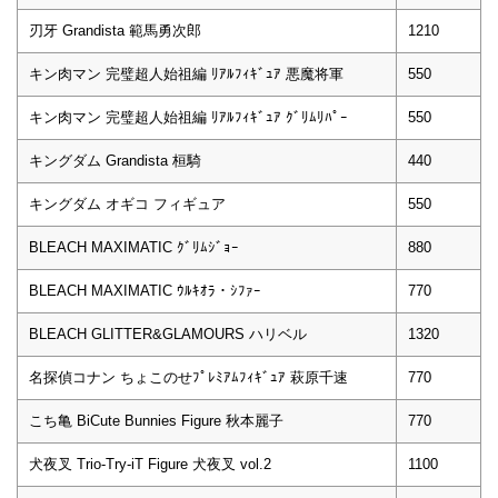
刃牙 Grandista 範馬勇次郎
1210
キン肉マン 完璧超人始祖編 ﾘｱﾙﾌｨｷﾞｭｱ 悪魔将軍
550
キン肉マン 完璧超人始祖編 ﾘｱﾙﾌｨｷﾞｭｱ ｸﾞﾘﾑﾘﾊﾟｰ
550
キングダム Grandista 桓騎
440
キングダム オギコ フィギュア
550
BLEACH MAXIMATIC ｸﾞﾘﾑｼﾞｮｰ
880
BLEACH MAXIMATIC ｳﾙｷｵﾗ・ｼﾌｧｰ
770
BLEACH GLITTER&GLAMOURS ハリベル
1320
名探偵コナン ちょこのせﾌﾟﾚﾐｱﾑﾌｨｷﾞｭｱ 萩原千速
770
こち亀 BiCute Bunnies Figure 秋本麗子
770
犬夜叉 Trio-Try-iT Figure 犬夜叉 vol.2
1100