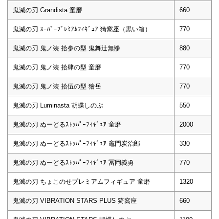
鬼滅の刃 Grandista 童磨
660
鬼滅の刃 ｽｰﾊﾟｰﾌﾟﾚﾐｱﾑﾌｨｷﾞｭｱ 猗窩座（黒い箱）
770
鬼滅の刃 鬼ノ装 拾参の型 鬼舞辻無惨
880
鬼滅の刃 鬼ノ装 拾肆の型 童磨
770
鬼滅の刃 鬼ノ装 拾伍の型 獪岳
770
鬼滅の刃 Luminasta 胡蝶しのぶ
550
鬼滅の刃 ぬーどるｽﾄｯﾊﾟｰﾌｨｷﾞｭｱ 童磨
2000
鬼滅の刃 ぬーどるｽﾄｯﾊﾟｰﾌｨｷﾞｭｱ 竈門炭治郎
330
鬼滅の刃 ぬーどるｽﾄｯﾊﾟｰﾌｨｷﾞｭｱ 冨岡義勇
770
鬼滅の刃 ちょこのせプレミアムフィギュア 童磨
1320
鬼滅の刃 VIBRATION STARS PLUS 猗窩座
660