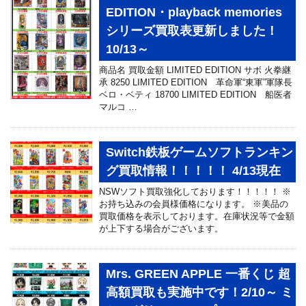
EDITION・playback memories
シリーズ買取表更新しました！
10/13～
商品名 買取金額 LIMITED EDITION サボ 火拳継
承 8250 LIMITED EDITION 革命軍“東軍”軍隊長
ベロ・ベティ 18700 LIMITED EDITION 船医者
マルコ …
Switch鉄板ゲームソフトランキン
グ買取情報！！！！！ 4/13現在
NSWソフト買取強化しております！！！！！ ※
お持ち込みの会員様価格になります。 ※美品の
買取価格を表示しております。在庫状況等で金額
が上下する場合がございます。
Mrs. GREEN APPLE 一番くじ 超
高額買取も実施中です！2/10～ ミ