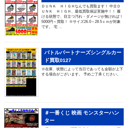
ＤＵＮＫ ＨＩＧＨなんでも買取ます！ 中古Ｄ
ＵＮＫ ＨＩＧＨ、最低買取保証実施中！！ 履
ける状態で、目立つ汚れ・ダメージが無ければ！
5000円～買取！ ※サイズ26.0～28.5ｃｍが対象
です。 宅 …
バトルパートナーズシングルカー
ド買取0127
※在庫、状態によって当日であっても金額が上下
する場合がございます。 予めご了承ください。
＃一番くじ 映画 モンスターハン
ター