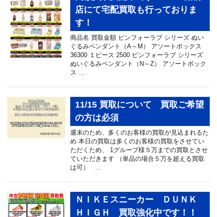
店にて宅配買取も行っておりま
す！
商品名 買取金額 ピンフォーラブ シリーズ ぬい
ぐるみペンダント（A～M） アソートボックス
36300 １ピース 2500 ピンフォーラブ シリーズ
ぬいぐるみペンダント（N～Z） アソートボック
ス …
11/15 買取について 買取ご希望
の方は必須
週末のため、多くのお客様の買取が見込まれるた
め 本日の買取は多くのお客様の買取をさせてい
ただくため、 1グループ様５万までの買取とさせ
ていただきます （単品の場合５万を超える買取
は可） …
ＮＩＫＥスニーカー ＤＵＮＫ
ＨＩＧＨ 買取強化中です！！