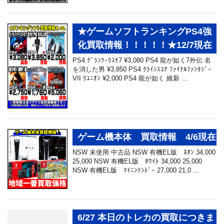
★ゲームソフトランキングPS4強
化買取情報！！！！！★12/7現在
PS4 ｸﾞﾗﾝﾂｰﾘｽﾓ7 ¥3,080 PS4 龍が如く7外伝 名
を消した男 ¥3,850 PS4 ｸﾗｲｼｽｺｱ ﾌｧｲﾅﾙﾌｧﾝﾀｼﾞｰ
VII ﾘﾕﾆｵﾝ ¥2,000 PS4 龍が如く 維新 …
ゲーム機本体 買取情報 4/6現在
NSW 未使用 中古品 NSW 有機EL版 ﾈｵﾝ 34,000
25,000 NSW 有機EL版 ﾎﾜｲﾄ 34,000 25,000
NSW 有機EL版 ﾏｲﾆﾝﾃﾝﾄﾞｰ 27,000 21,0 …
6/27 本日のトレカの買取につきま