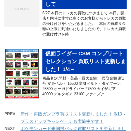
して
6/27 本日のトレカの買取につきまして 本日、開
店と同時に非常に多くのお客様からトレカの買取
の受け付けをいただきました。 本日の買取り金
額の上限に到達いたしましたので、トレカの買取
の受け付けを終 …
仮面ライダー CSM コンプリート
セレクション 買取リスト更新しま
した！ 1/4～
商品名(未開封・美品・最大金額） 買取金額 新1
号 変身ベルト 16500 変身ベルト・タイフーン
25300 オーガドライバー 27500 カイザギア
40000 デルタギア 23100 ファイズア …
PREV
新作・再販ガンプラ買取リスト更新しました！ 6/10～
プラスアップキャンペーンも実施中です！
NEXT
ポケモンカード未開封パック買取リストを更新しまし