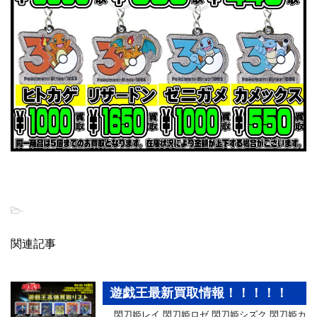
-
関連記事
遊戯王最新買取情報！！！！！
閃刀姫レイ 閃刀姫ロゼ 閃刀姫シズク 閃刀姫カ