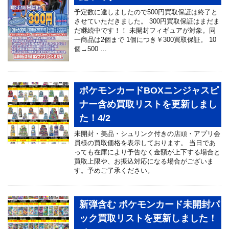
予定数に達しましたので500円買取保証は終了と
させていただきました。 300円買取保証はまだま
だ継続中です！！ 未開封フィギュアが対象。同
一商品は2個まで 1個につき￥300買取保証。 10
個→500 …
ポケモンカードBOXニンジャスピ
ナー含め買取リストを更新しまし
た！4/2
未開封・美品・シュリンク付きの店頭・アプリ会
員様の買取価格を表示しております。 当日であ
っても在庫により予告なく金額が上下する場合と
買取上限や、お振込対応になる場合がございま
す。予めご了承ください。
新弾含む ポケモンカード未開封パ
ック買取リストを更新しました！