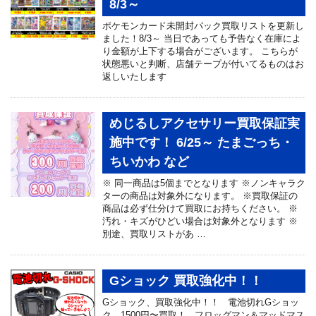
8/3～
ポケモンカード未開封パック買取リストを更新し
ました！8/3～ 当日であっても予告なく在庫によ
り金額が上下する場合がございます。 こちらが
状態悪いと判断、店舗テープが付いてるものはお
返しいたします
めじるしアクセサリー買取保証実
施中です！ 6/25～ たまごっち・
ちいかわ など
※ 同一商品は5個までとなります ※ノンキャラク
ターの商品は対象外になります。 ※買取保証の
商品は必ず仕分けて買取にお持ちください。 ※
汚れ・キズがひどい場合は対象外となります ※
別途、買取リストがあ …
Gショック 買取強化中！！
Gショック、買取強化中！！ 電池切れGショッ
ク、1500円〜買取！ フロッグマン＆マッドマス