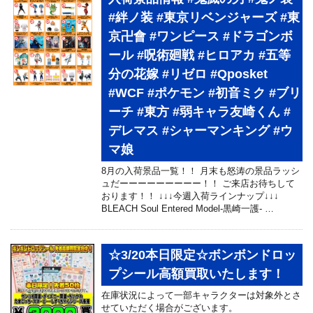
#絆ノ装 #東京リベンジャーズ #東
京卍會 #ワンピース #ドラゴンボ
ール #呪術廻戦 #ヒロアカ #五等
分の花嫁 #リゼロ #Qposket
#WCF #ポケモン #初音ミク #ブリ
ーチ #東方 #弱キャラ友崎くん #
デレマス #シャーマンキング #ウ
マ娘
8月の入荷景品一覧！！ 月末も怒涛の景品ラッシ
ュだーーーーーーーーー！！ ご来店お待ちして
おります！！ ↓↓↓今週入荷ラインナップ↓↓↓
BLEACH Soul Entered Model-黒崎一護- …
☆3/20本日限定☆ボンボンドロッ
プシール高額買取いたします！
在庫状況によって一部キャラクターは対象外とさ
せていただく場合がございます。