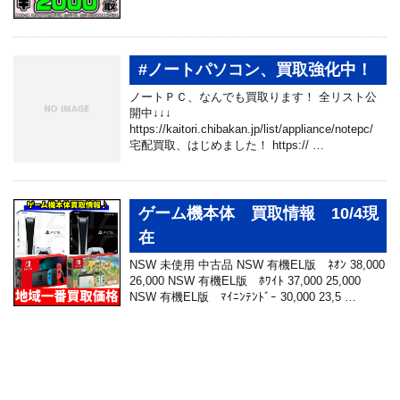
#ノートパソコン、買取強化中！
ノートＰＣ、なんでも買取ります！ 全リスト公
開中↓↓↓
https://kaitori.chibakan.jp/list/appliance/notepc/
宅配買取、はじめました！ https:// …
ゲーム機本体 買取情報 10/4現
在
NSW 未使用 中古品 NSW 有機EL版 ﾈｵﾝ 38,000
26,000 NSW 有機EL版 ﾎﾜｲﾄ 37,000 25,000
NSW 有機EL版 ﾏｲﾆﾝﾃﾝﾄﾞｰ 30,000 23,5 …