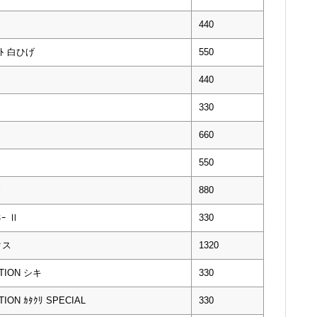
440
ﾞｰﾄ 白ひげ
550
440
330
660
550
Ⅰ
880
ｰ Ⅱ
330
クス
1320
TION シキ
330
ON ｶﾀｸﾘ SPECIAL
330