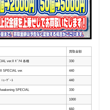
買取金額
L ver.II ｷﾞｱ4 各種
330
 SPECIAL ver.
440
ﾆｭｰｹﾞｰﾄ
440
wakening SPECIAL
330
1000
660