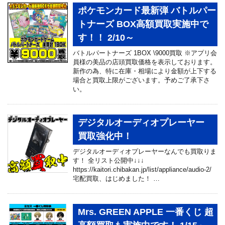
ポケモンカード最新弾 バトルパー
トナーズ BOX高額買取実施中で
す！！ 2/10～
バトルパートナーズ 1BOX \9000買取 ※アプリ会
員様の美品の店頭買取価格を表示しております。
新作の為、特に在庫・相場により金額が上下する
場合と買取上限がございます。予めご了承下さ
い。
デジタルオーディオプレーヤー
買取強化中！
デジタルオーディオプレーヤーなんでも買取りま
す！ 全リスト公開中↓↓↓
https://kaitori.chibakan.jp/list/appliance/audio-2/
宅配買取、はじめました！ …
Mrs. GREEN APPLE 一番くじ 超