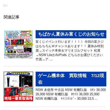
-
関連記事
ちばかん夏休み富くじのお知らせ
富くじイベント行います！！！！ 今回の富クジ
はもちろんＷチャンスあります！！ 夏休み特別
賞→スイッチ本体＆マリオゴルフセット 松賞
→NSW LiteかAirPods どちらかお選びください
竹賞→ア …
ゲーム機本体 買取情報 7/12現
在
NSW 未使用 中古品 NSW 有機EL版 ﾈｵﾝ 38,000
26,000 NSW 有機EL版 ﾎﾜｲﾄ 36,000 25,000
NSW 有機EL版 ﾏｲﾆﾝﾃﾝﾄﾞｰ 30,000 23,5 …