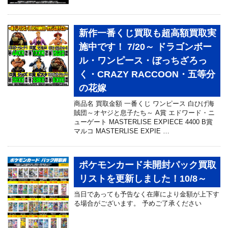
新作一番くじ買取も超高額買取実
施中です！ 7/20～ ドラゴンボー
ル・ワンピース・ぼっちざろっ
く・CRAZY RACCOON・五等分
の花嫁
商品名 買取金額 一番くじ ワンピース 白ひげ海
賊団～オヤジと息子たち～ A賞 エドワード・ニ
ューゲート MASTERLISE EXPIECE 4400 B賞
マルコ MASTERLISE EXPIE …
ポケモンカード未開封パック買取
リストを更新しました！10/8～
当日であっても予告なく在庫により金額が上下す
る場合がございます。 予めご了承ください