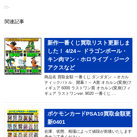
-
関連記事
新作一番くじ買取リスト更新しま
した！ 4/24～ ドラゴンボール・
キン肉マン・ホロライブ・ジーク
アクスなど
商品名 買取金額 一番くじ ダンダダン ～オカル
ティックバトル、開幕！～ A賞 オカルン(変身)フ
ィギュア 6000 ラストワン賞 オカルン(変身)フィ
ギュア ラストワンver. 9020 一番くじ …
ポケモンカードPSA10買取金額更
新0401
在庫、状態、相場によって値段が前後いたします
予めご了承ください