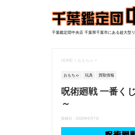
千葉鑑定団中央店 千葉県千葉市にある超大型
HOME
>
おもちゃ
>
おもちゃ
玩具
買取情報
呪術廻戦 一番くじ
～
投稿日：
2026年6月7日