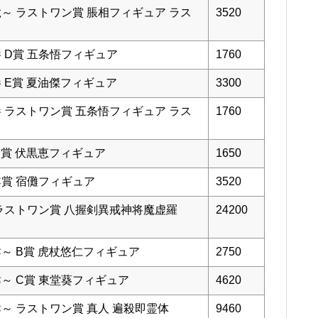
弐～ ラストワン賞 脹相フィギュア ラス
3520
参 D賞 五条悟フィギュア
1760
 E賞 夏油傑フィギュア
3300
参 ラストワン賞 五条悟フィギュア ラス
1760
B賞 伏黒恵フィギュア
1650
C賞 宿儺フィギュア
3520
 ラストワン賞 八握剣異戒神将魔虚羅
24200
肆～ B賞 虎杖悠仁フィギュア
2750
肆～ C賞 東堂葵フィギュア
4620
肆～ ラストワン賞 真人 遍殺即霊体
9460