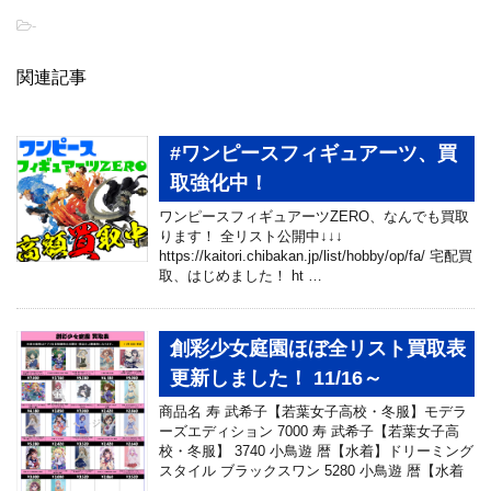
-
関連記事
#ワンピースフィギュアーツ、買
取強化中！
ワンピースフィギュアーツZERO、なんでも買取
ります！ 全リスト公開中↓↓↓
https://kaitori.chibakan.jp/list/hobby/op/fa/ 宅配買
取、はじめました！ ht …
創彩少女庭園ほぼ全リスト買取表
更新しました！ 11/16～
商品名 寿 武希子【若葉女子高校・冬服】モデラ
ーズエディション 7000 寿 武希子【若葉女子高
校・冬服】 3740 小鳥遊 暦【水着】ドリーミング
スタイル ブラックスワン 5280 小鳥遊 暦【水着
…