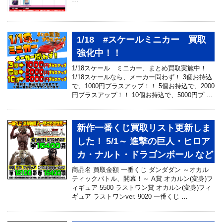
1/18 #スケールミニカー 買取
強化中！！
1/18スケール ミニカー、まとめ買取実施中！
1/18スケールなら、メーカー問わず！ 3個お持込
で、1000円プラスアップ！！ 5個お持込で、2000
円プラスアップ！！ 10個お持込で、5000円プ …
新作一番くじ買取リスト更新しま
した！ 5/1～ 進撃の巨人・ヒロア
カ・ナルト・ドラゴンボール など
商品名 買取金額 一番くじ ダンダダン ～オカル
ティックバトル、開幕！～ A賞 オカルン(変身)フ
ィギュア 5500 ラストワン賞 オカルン(変身)フィ
ギュア ラストワンver. 9020 一番くじ …