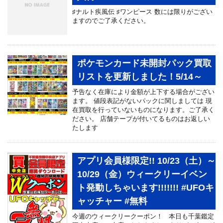
♯ナルト疾風伝 ♯ワンピース 数には限りがござい
ますのでご了承ください。
ポケモンカード未開封パック買取
リストを更新しました！5/14～
予告なく在庫により金額が上下する場合がござい
ます。 値段表記がないパックに関しましては 現
在買取を行っていないものになります。ご了承く
ださい。 店舗テープが付いてるものはお返しい
たします
アプリ会員様限定!! 10/23（土）～
10/29（金）ウィークリーイベン
ト発動しちゃいます!!!!!!! #UFOキ
ャッチャー #無料
今週のウィークリークーポン！ 本日も千葉鑑定