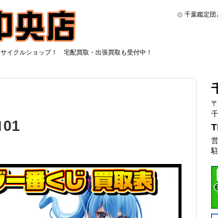
千葉鑑定団
リサイクルショップ！ 宅配買取・出張買取も受付中！
〒
千
01
T
営
駐