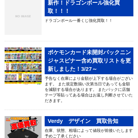
新作！ドラゴンボール強化買
取！！！
ドラゴンボール一番くじ強化買取！！
ポケモンカード未開封パックニン
ジャスピナー含め買取リストを更
新しました！3/27～
予告なく在庫により金額が上下する場合がござい
ます。 また規定数揃い次第当日であっても金額
を減額する場合があります。 またパックに店舗
テープ等貼ってある場合はお返し判断させていた
だきます。
Verdy デザイン 買取告知
在庫、状態、相場によって値段が前後いたします
予めご了承ください