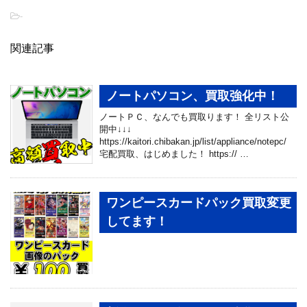
-
関連記事
ノートパソコン、買取強化中！
ノートＰＣ、なんでも買取ります！ 全リスト公
開中↓↓↓
https://kaitori.chibakan.jp/list/appliance/notepc/
宅配買取、はじめました！ https:// …
ワンピースカードパック買取変更
してます！