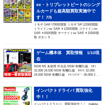
ex・トリプレットビートのシング
ルカードも超高額買取実施中で
す！ 7/5
ミモザ SAR \70000買取 ミモザ SR \22000買取
ミライドンex SAR ￥12000買取 コライドンex
SAR ￥6500買取 サーナイトex SAR ￥15500買
取 ボタン S …
ゲーム機本体 買取情報 1/10現
在
NSW NS 未使用 中古品 NSW 有機EL版 ﾈｵﾝ
32,000 24,500 NSW 有機EL版 ﾎﾜｲﾄ 32,000
24,500 NSW 有機EL版 ﾏｲﾆﾝﾃﾝﾄﾞｰ 30,000 2 …
インパクトドライバ 買取強化
中！！
インパクトドライバ、買取強化中！！ makita