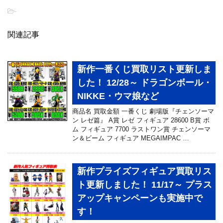
-
関連記事
新作一番くじ買取リスト更新しま
した！ 12/28～ ドラゴンボール・
NIKKE・ウマ娘など
商品名 買取金額 一番くじ 劇場版『チェンソーマ
ン レゼ篇』 A賞 レゼ フィギュア 28600 B賞 ボ
ム フィギュア 7700 ラストワン賞 チェンソーマ
ン＆ビーム フィギュア MEGAIMPAC …
新作プライズフィギュア買取リス
ト更新しました！ 11/17～ プラス
アップキャンペーンも実施中で
す！