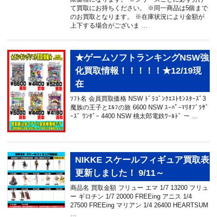
て買取にお持ちください。 ※同一商品は5個まで
のお買取となります。 ※在庫状況により金額が
上下する場合がございま …
★ゲームソフトランキングNSW強
化買取情報！！！！！★12/19現
在
ｿﾌﾄ名 会員買取価格 NSW ﾄﾞﾗｺﾞﾝｸｴｽﾄﾓﾝｽﾀｰｽﾞ3
魔族の王子とｴﾙﾌの旅 6600 NSW ｽｰﾊﾟｰﾏﾘｵﾌﾞﾗｻﾞ
ｰｽﾞ ﾜﾝﾀﾞｰ 4400 NSW 桃太郎電鉄ﾜｰﾙﾄﾞ ～ …
NIKKE スケールフィギュア買取表
更新しました！ 9/11～
商品名 買取金額 フリュー エマ 1/7 13200 フリュ
ー ギロチン 1/7 20000 FREEing アニス 1/4
27500 FREEing マリアン 1/4 26400 HEARTSUM
…