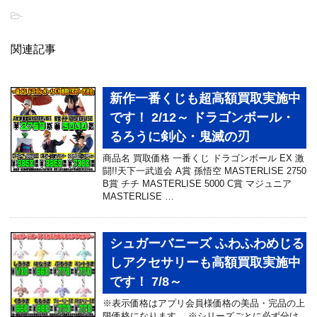
-
関連記事
新作一番くじも超高額買取実施中
です！ 2/12～ ドラゴンボール・
るろうに剣心・鬼滅の刃
商品名 買取価格 一番くじ ドラゴンボール EX 激
闘!!天下一武道会 A賞 孫悟空 MASTERLISE 2750
B賞 チチ MASTERLISE 5000 C賞 マジュニア
MASTERLISE …
シュガーバニーズ ふわふわめじる
しアクセサリーも高額買取実施中
です！ 7/8～
※表示価格はアプリ会員様価格の美品・完品の上
限価格になります。 ※シリーズごとに必ず分け