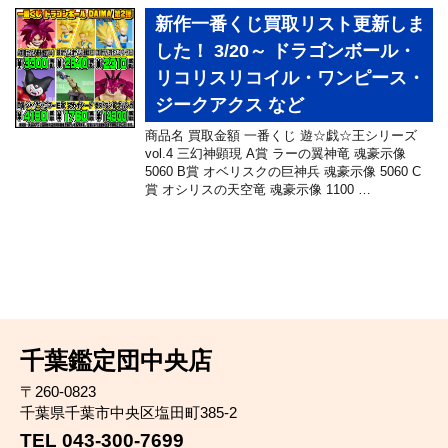
新作一番くじ買取リスト更新しま
した！ 3/20～ ドラゴンボール・
リコリスリコイル・ワンピース・
ジークアクス など
商品名 買取金額 一番くじ 遊☆戯☆王シリーズ
vol.4 三幻神顕現 A賞 ラーの翼神竜 魂豪示像
5060 B賞 オベリスクの巨神兵 魂豪示像 5060 C
賞 オシリスの天空竜 魂豪示像 1100 …
千葉鑑定団中央店
〒260-0823
千葉県千葉市中央区塩田町385-2
TEL 043-300-7699