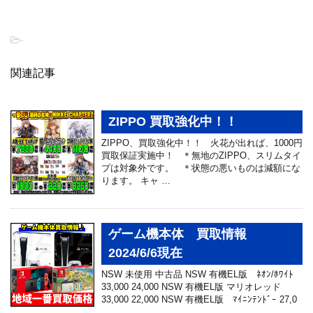
-
関連記事
ZIPPO 買取強化中！！
ZIPPO、買取強化中！！ 火花が出れば、1000円
買取保証実施中！ ＊無地のZIPPO、スリムタイ
プは対象外です。 ＊状態の悪いものは減額にな
ります。 キャ …
ゲーム機本体 買取情報
2024/6/6現在
NSW 未使用 中古品 NSW 有機EL版 ﾈｵﾝ/ﾎﾜｲﾄ
33,000 24,000 NSW 有機EL版 マリオレッド
33,000 22,000 NSW 有機EL版 ﾏｲﾆﾝﾃﾝﾄﾞｰ 27,0
…