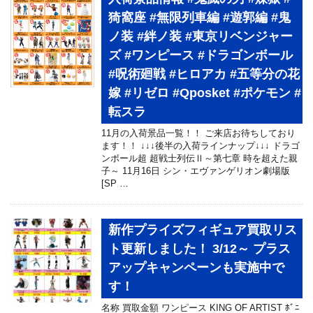
猗窩座 #無限列車編 #遊郭編 #鬼
ノ装 #絆ノ装 #東京リベンジャー
ズ #ワンピース #ドラゴンボール
#呪術廻戦 #ヒロアカ #五等分の花
嫁 #リゼロ #Qposket #ポケモン #
転スラ
11月の入荷景品一覧！！ ご来店お待ちしており
ます！！ ↓↓↓後半の入荷ラインナップ↓↓↓ ドラゴ
ンボール超 超戦士列伝Ⅱ～第七章 時を超えた親
子～ 11月16日 シン・エヴァンゲリオン劇場版
[SP …
新作プライズフィギュア買取リス
ト更新しました！ 3/12～ プラス
アップキャンペーンも実施中で
す！
名称 買取金額 ワンピース KING OF ARTIST ﾎﾞﾆ