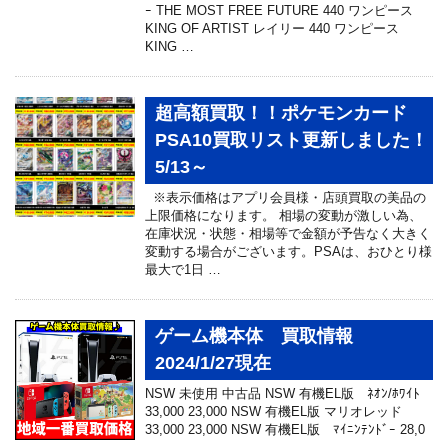
ｰ THE MOST FREE FUTURE 440 ワンピース
KING OF ARTIST レイリー 440 ワンピース
KING …
超高額買取！！ポケモンカード
PSA10買取リスト更新しました！
5/13～
※表示価格はアプリ会員様・店頭買取の美品の
上限価格になります。 相場の変動が激しい為、
在庫状況・状態・相場等で金額が予告なく大きく
変動する場合がございます。PSAは、おひとり様
最大で1日 …
ゲーム機本体 買取情報
2024/1/27現在
NSW 未使用 中古品 NSW 有機EL版 ﾈｵﾝ/ﾎﾜｲﾄ
33,000 23,000 NSW 有機EL版 マリオレッド
33,000 23,000 NSW 有機EL版 ﾏｲﾆﾝﾃﾝﾄﾞｰ 28,0
…