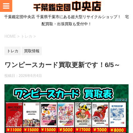
千葉鑑定団中央店 千葉県千葉市にある超大型リサイクルショップ！ 宅
配買取・出張買取も受付中！
HOME
>
トレカ
>
トレカ
買取情報
ワンピースカード買取更新です！6/5～
投稿日：
2026年6月4日