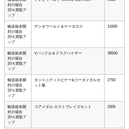
封の場合
20％買取ア
ップ
輸送箱未開
デンオウベルト＆ケータロス
11000
封の場合
20％買取ア
ップ
輸送箱未開
Vバックル＆ドラグバイザー
38500
封の場合
20％買取ア
ップ
輸送箱未開
タジャニティスピナー&ゴーダメダルセ
2750
封の場合
ット版
20％買取ア
ップ
輸送箱未開
コアメダル ロストブレイズセット
2000
封の場合
20％買取ア
ップ