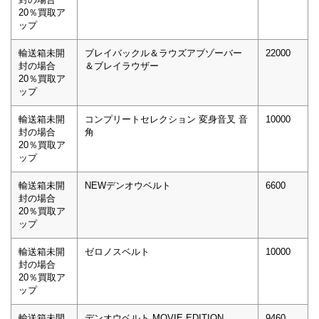
20％買取ア
ップ
輸送箱未開
ブレイバックル＆ラウズアブゾーバー
22000
封の場合
＆ブレイラウザー
20％買取ア
ップ
輸送箱未開
コンプリートセレクション 変身音叉 音
10000
封の場合
角
20％買取ア
ップ
輸送箱未開
NEWデンオウベルト
6600
封の場合
20％買取ア
ップ
輸送箱未開
ゼロノスベルト
10000
封の場合
20％買取ア
ップ
輸送箱未開
デンオウベルト MOVIE EDITION
9460