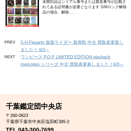
未開封品はシリアル番号または製造番号が記載さ
れてある証明書が必要となります SIMロック解除
品の場合、解除 …
PREV
S.H.Figuarts 仮面ライダー 真骨彫 中古 買取表更新し
ました！ 6/3～
NEXT
ワンピース P.O.P LIMITED EDITION playback
memories シリーズ 中古 買取表更新しました！6/3～
千葉鑑定団中央店
〒260-0823
千葉県千葉市中央区塩田町385-2
TEL 043-300-7699