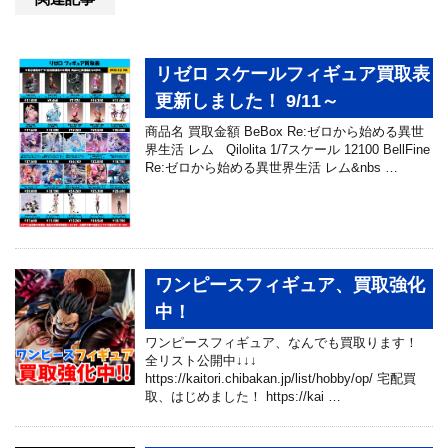
リゼロ スケールフィギュア買取表
更新しました！ 9/11～
商品名 買取金額 BeBox Re:ゼロから始める異世
界生活 レム Qilolita 1/7スケール 12100 BellFine
Re:ゼロから始める異世界生活 レム&nbs …
ワンピースフィギュア、買取強化
中！
ワンピースフィギュア、なんでも買取ります！
全リスト公開中↓↓↓
https://kaitori.chibakan.jp/list/hobby/op/ 宅配買
取、はじめました！ https://kai …