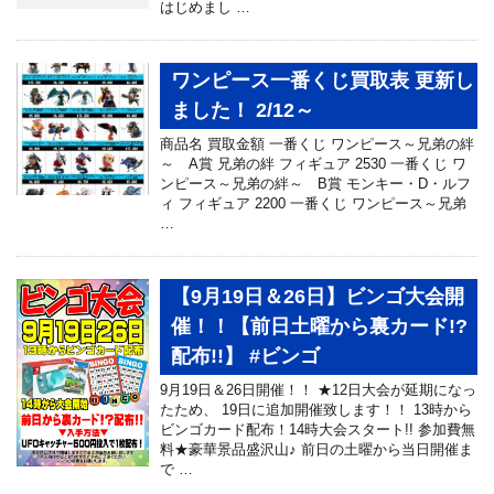
はじめまし …
ワンピース一番くじ買取表 更新し
ました！ 2/12～
商品名 買取金額 一番くじ ワンピース～兄弟の絆
～ A賞 兄弟の絆 フィギュア 2530 一番くじ ワ
ンピース～兄弟の絆～ B賞 モンキー・D・ルフ
ィ フィギュア 2200 一番くじ ワンピース～兄弟
…
【9月19日＆26日】ビンゴ大会開
催！！【前日土曜から裏カード!?
配布!!】 #ビンゴ
9月19日＆26日開催！！ ★12日大会が延期になっ
たため、 19日に追加開催致します！！ 13時から
ビンゴカード配布！14時大会スタート!! 参加費無
料★豪華景品盛沢山♪ 前日の土曜から当日開催ま
で …