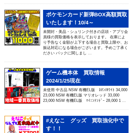
ポケモンカード新弾BOX高額買取
いたします！10/4～
未開封・美品・シュリンク付きの店頭・アプリ会
員様の買取価格を表示しております。 在庫によ
り予告なく金額が上下する場合と買取上限や、お
振込対応になる場合がございます。予めご了承く
ださい パックに関しまし …
ゲーム機本体 買取情報
2024/1/25現在
未使用 中古品 NSW 有機EL版 ﾈｵﾝ/ﾎﾜｲﾄ 34,000
23,000 NSW 有機EL版 マリオレッド 33,000
23,000 NSW 有機EL版 ﾏｲﾆﾝﾃﾝﾄﾞｰ 28,000 1 …
#えなこ グッズ 買取強化中で
す！！