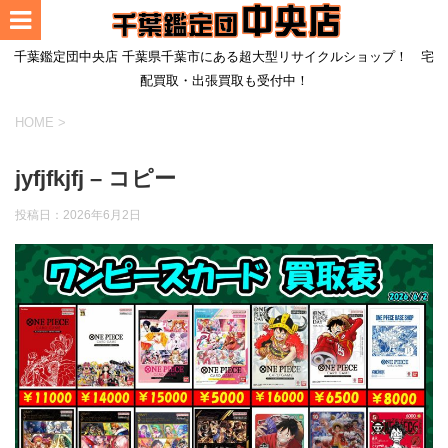
千葉鑑定団中央店 千葉県千葉市にある超大型リサイクルショップ！ 宅
配買取・出張買取も受付中！
HOME
>
jyfjfkjfj – コピー
投稿日：
2026年6月2日