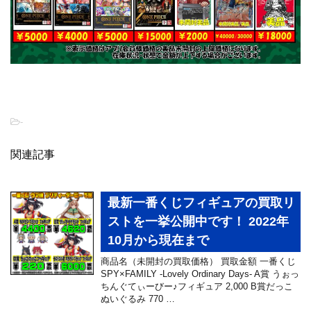
-
関連記事
最新一番くじフィギュアの買取リ
ストを一挙公開中です！ 2022年
10月から現在まで
商品名（未開封の買取価格） 買取金額 一番くじ
SPY×FAMILY -Lovely Ordinary Days- A賞 うぉっ
ちんぐてぃーびー♪フィギュア 2,000 B賞だっこ
ぬいぐるみ 770 …