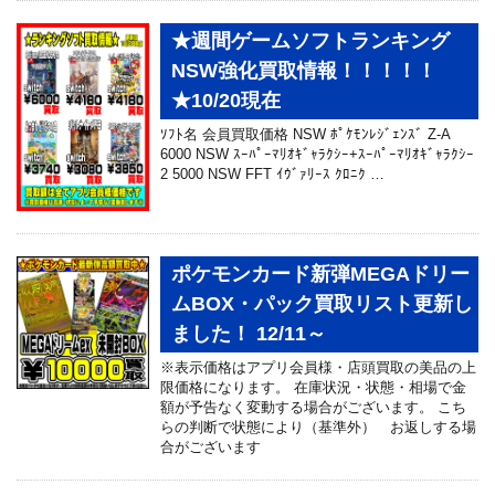
★週間ゲームソフトランキング
NSW強化買取情報！！！！！
★10/20現在
ｿﾌﾄ名 会員買取価格 NSW ﾎﾟｹﾓﾝﾚｼﾞｪﾝｽﾞ Z-A
6000 NSW ｽｰﾊﾟｰﾏﾘｵｷﾞｬﾗｸｼｰ+ｽｰﾊﾟｰﾏﾘｵｷﾞｬﾗｸｼｰ
2 5000 NSW FFT ｲｳﾞｧﾘｰｽ ｸﾛﾆｸ …
ポケモンカード新弾MEGAドリー
ムBOX・パック買取リスト更新し
ました！ 12/11～
※表示価格はアプリ会員様・店頭買取の美品の上
限価格になります。 在庫状況・状態・相場で金
額が予告なく変動する場合がございます。 こち
らの判断で状態により（基準外） お返しする場
合がございます