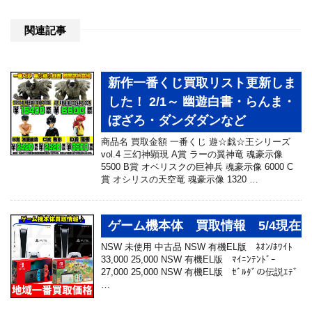
関連記事
新作一番くじ買取リスト更新しま
した！ 2/1～ 幽遊白書・らんま・
ぼざろ・ダンダダンなど
商品名 買取金額 一番くじ 遊☆戯☆王シリーズ
vol.4 三幻神顕現 A賞 ラーの翼神竜 魂豪示像
5500 B賞 オベリスクの巨神兵 魂豪示像 6000 C
賞 オシリスの天空竜 魂豪示像 1320 …
ゲーム機本体 買取情報 5/4現在
NSW 未使用 中古品 NSW 有機EL版 ﾈｵﾝ/ﾎﾜｲﾄ
33,000 25,000 NSW 有機EL版 ﾏｲﾆﾝﾃﾝﾄﾞｰ
27,000 25,000 NSW 有機EL版 ｾﾞﾙﾀﾞの伝説ｴﾃﾞ
…