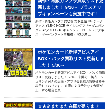
新作・再販ガンプラ買取リスト更
新しました！ 9/16～ プラスアッ
プキャンペーンも実施中です！
新作・再販ガンプラ買取表 買取金額 HG ジーク
アクス ¥1,540 HGCE ライジングフリーダムガン
ダム ¥2,200 HGUC ギャンシュトローム（アグネ
ス・ギーベンラート専用機） ¥3,080 …
ポケモンカード新弾アビスアイ
BOX・パック買取リスト更新しま
した！ 5/30～
ポケモンカード新弾アビスアイBOX・パック買取
リスト更新しました！ 5/30～ 未開封・美品・シ
ュリンク付きの店頭・アプリ会員様の買取価格を
表示しております。 在庫により予告なく金額が
上下する場合と買 …
☆★※まだまだ在庫が足りませ