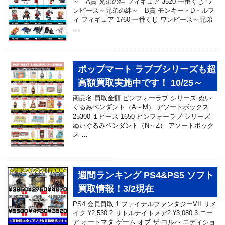
～ A賞 兄弟の絆 フィギュア 3520 一番くじ ワ
ンピース～兄弟の絆～ B賞 モンキー・D・ルフ
ィ フィギュア 1760 一番くじ ワンピース～兄弟
…
ポップマート ラブブシリーズも超
高額買取実施中です！ 10/25～
商品名 買取金額 ピンフォーラブ シリーズ ぬい
ぐるみペンダント（A～M） アソートボックス
25300 １ピース 1650 ピンフォーラブ シリーズ
ぬいぐるみペンダント（N～Z） アソートボック
ス …
週間ランキング PS4&PS5 ソフト
買取情報！3/2現在
PS4 会員買取 1 ファイナルファンタジーVII リメ
イク ¥2,530 2 リトルナイトメア2 ¥3,080 3 ニー
ア オートマタ ゲーム オブ ザ ヨルハ エディショ