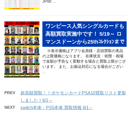
JP00 …
ワンピース人気シングルカードも
高額買取実施中です！ 5/19～ ロ
マンスドーンから25thｺﾚｸｼｮﾝまで
※表示価格はアプリ会員様・店頭買取の美品
の上限価格になります。 在庫状況・状態・相場
で金額が予告なく変動する場合と買取上限がござ
います。 また、お振込対応になる場合がござい
…
PREV
超高額買取！！ポケモンカードPSA10買取リスト更新
しました！6/1～
NEXT
switch本体・PS5本体 買取情報 6/1～