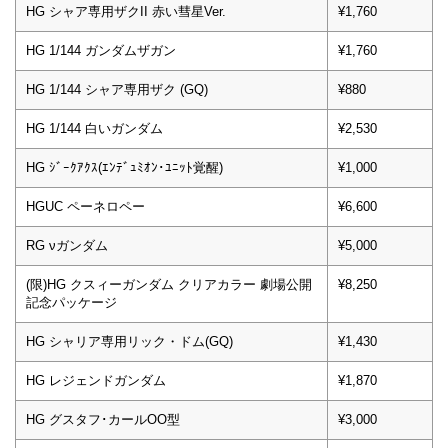
HG シャア専用ザクII 赤い彗星Ver.
¥1,760
HG 1/144 ガンダムザガン
¥1,760
HG 1/144 シャア専用ザク (GQ)
¥880
HG 1/144 白いガンダム
¥2,530
HG ｼﾞｰｸｱｸｽ(ｴﾝﾃﾞｭﾐｵﾝ･ﾕﾆｯﾄ覚醒)
¥1,000
HGUC ペーネロペー
¥6,600
RG νガンダム
¥5,000
(限)HG クスィーガンダム クリアカラー 劇場公開
¥8,250
記念パッケージ
HG シャリア専用リック・ドム(GQ)
¥1,430
HG レジェンドガンダム
¥1,870
HG グスタフ･カールOO型
¥3,000