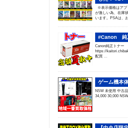
※表示価格はアプ
が激しい為、在庫
います。PSAは、
#Canon
Canon純正トナー
https://kaitori
配買 …
ゲーム機本体
NSW 未使用 中古品 N
34,000 30,000 N
【中央店限定