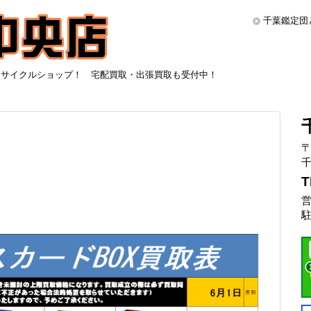
千葉鑑定団
リサイクルショップ！ 宅配買取・出張買取も受付中！
〒
千
T
営
駐