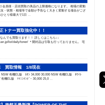
リ会員様・店頭買取の美品の上限価格になります。 相場の変動
状況・状態・相場等で金額が予告なく大きく変動する場合がござ
おひとり様最大で1日 …
 純正トナー買取強化中！！
 なんでも買取ります！！ 詳しくはこちら↓↓
.chibakan.jp/list/daily/toner/ ＊開封品は引取も行っておりません。 宅
 買取情報 1/8現在
SW 有機EL版 ﾈｵﾝ 34,000 30,000 NSW 有機EL版 ﾎﾜｲﾄ
SW 有機EL版 ﾏｲﾆﾝﾃﾝﾄﾞｰ 30,000 25,0 …
】遊戯王最新弾『POWER OF THE