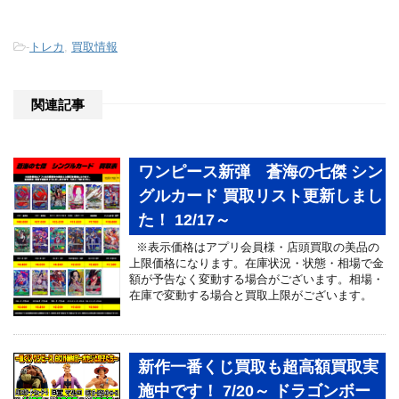
-
トレカ
,
買取情報
関連記事
ワンピース新弾 蒼海の七傑 シン
グルカード 買取リスト更新しまし
た！ 12/17～
※表示価格はアプリ会員様・店頭買取の美品の
上限価格になります。在庫状況・状態・相場で金
額が予告なく変動する場合がございます。相場・
在庫で変動する場合と買取上限がございます。
新作一番くじ買取も超高額買取実
施中です！ 7/20～ ドラゴンボー