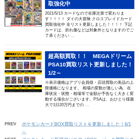
取強化中
2021/5/13 カードなので在庫次第で変わりま
す！！！！ ダイの大冒険 クロスブレイドカード
買取強化中 全リスト更新しました！！！！ 下記
カードは、折れ傷などは対象外となりますのでご
了承ください …
超高額買取！！ MEGAドリーム
PSA10買取リスト更新しました！
1/2～
※表示価格はアプリ会員様・店頭買取の美品の上
限価格になります。 相場の変動が激しい為、在
庫状況・状態・相場等で金額が予告なく大きく変
動する場合がございます。PSAは、おひとり様最
大で1日20万円までの …
PREV
ポケモンカードBOX買取リストを更新しました！6/1
～