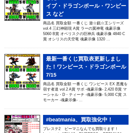
イブ・ドラゴンボール・ワンピー
ス など
商品名 買取金額 一番くじ 遊☆戯☆王シリーズ
vol.4 三幻神顕現 A賞 ラーの翼神竜 魂豪示像
5060 B賞 オベリスクの巨神兵 魂豪示像 4840 C
賞 オシリスの天空竜 魂豪示像 1320 …
最新一番くじ買取表更新しまし
た！ワンピース・ドラゴンボール
7/15
商品名 買取金額 一番くじ ワンピース EX 悪魔を
宿す者達 vol.2 A賞 サボ -魂豪示像- 2,420 B賞 マ
ーシャル・D・ティーチ -魂豪示像- 5,000 C賞 ス
モーカー -魂豪示像- …
#beatmania、買取強化中！
プレステ2 ビーマニなんでも買取ります！